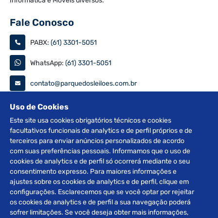
Informática e Móveis diversos.
Fale Conosco
PABX:
(61) 3301-5051
WhatsApp:
(61) 3301-5051
contato@parquedosleiloes.com.br
Consulte seu documento
Uso de Cookies
Este site usa cookies obrigatórios técnicos e cookies
facultativos funcionais de analytics e de perfil próprios e de
PESQUISAR
terceiros para enviar anúncios personalizados de acordo
com suas preferências pessoais. Informamos que o uso de
Siga nas redes
cookies de analytics e de perfil só ocorrerá mediante o seu
consentimento expresso. Para maiores informações e
ajustes sobre os cookies de analytics e de perfil, clique em
configurações. Esclarecemos que se você optar por rejeitar
os cookies de analytics e de perfil a sua navegação poderá
sofrer limitações. Se você deseja obter mais informações,