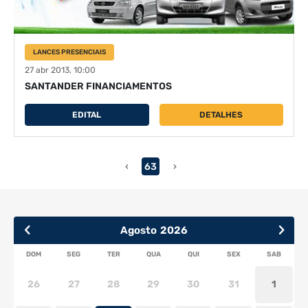
LANCES PRESENCIAIS
27 abr 2013, 10:00
SANTANDER FINANCIAMENTOS
EDITAL
DETALHES
‹
63
›
Agosto
2026
SUN
MON
TUE
WED
THU
FRI
SAT
26
27
28
29
30
31
1