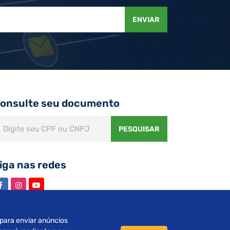
ENVIAR
onsulte seu documento
PESQUISAR
iga nas redes
s para enviar anúncios