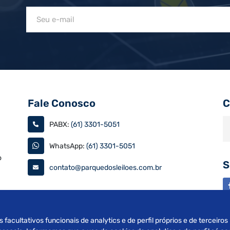
Fale Conosco
C
PABX:
(61) 3301-5051
WhatsApp:
(61) 3301-5051
o
S
contato@parquedosleiloes.com.br
as
s facultativos funcionais de analytics e de perfil próprios e de terceiro