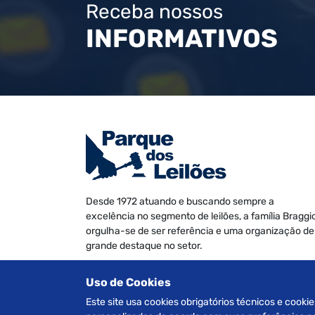
Receba nossos
INFORMATIVOS
Desde 1972 atuando e buscando sempre a
excelência no segmento de leilões, a família Braggi
orgulha-se de ser referência e uma organização de
grande destaque no setor.
Somos especializados na realização de leilões de
Uso de Cookies
Veículos, Imóveis Judiciais e Extrajudiciais, Máquin
e Equipamentos, Informática e Móveis diversos.
Este site usa cookies obrigatórios técnicos e cookie