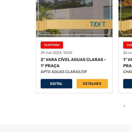
SUSPENSO
CA
29 mai 2023, 13:00
26 ma
2ª VARA CÍVEL AGUAS CLARAS -
1ª 
1ª PRAÇA
PRA
APTO AGUAS CLARAS/DF
CHÁ
EDITAL
DETALHES
‹