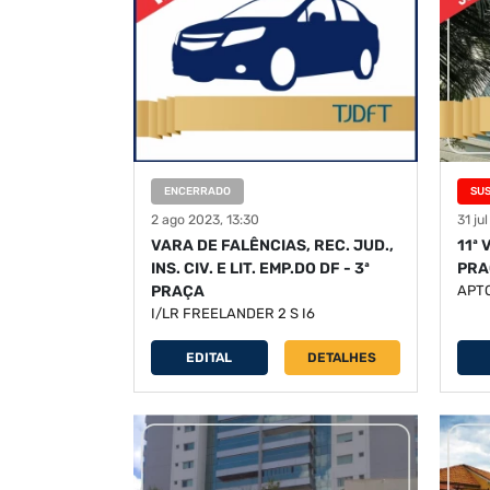
ENCERRADO
SU
2 ago 2023, 13:30
31 ju
VARA DE FALÊNCIAS, REC. JUD.,
11ª 
INS. CIV. E LIT. EMP.DO DF - 3ª
PRA
PRAÇA
APT
I/LR FREELANDER 2 S I6
EDITAL
DETALHES