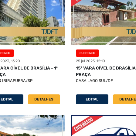
SPENSO
SUSPENSO
l 2023, 13:20
25 jul 2023, 12:10
VARA CÍVEL DE BRASÍLIA - 1ª
15ª VARA CÍVEL DE BRASÍLIA 
ÇA
PRAÇA
O IBIRAPUERA/SP
CASA LAGO SUL/DF
EDITAL
DETALHES
EDITAL
DETALH