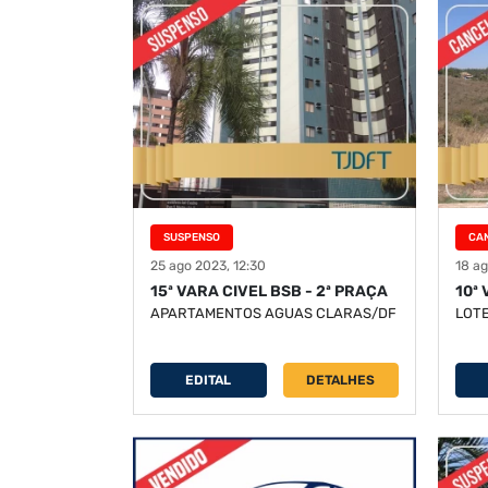
SUSPENSO
CA
25 ago 2023, 12:30
18 ag
15ª VARA CIVEL BSB - 2ª PRAÇA
10ª
APARTAMENTOS AGUAS CLARAS/DF
LOT
EDITAL
DETALHES