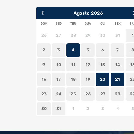
Agosto
2026
SUN
MON
TUE
WED
THU
FRI
SA
26
27
28
29
30
31
1
2
3
4
5
6
7
8
9
10
11
12
13
14
1
16
17
18
19
20
21
2
23
24
25
26
27
28
2
30
31
1
2
3
4
5