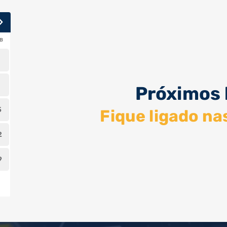
T
Próximos 
5
Fique ligado na
2
9