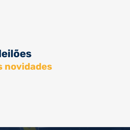
leilões
s novidades