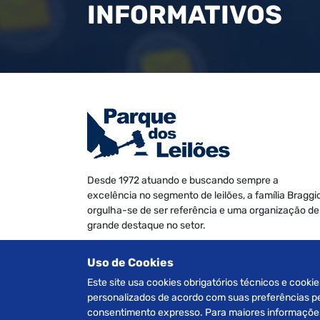
INFORMATIVOS
Desde 1972 atuando e buscando sempre a
excelência no segmento de leilões, a família Braggi
orgulha-se de ser referência e uma organização de
grande destaque no setor.
Somos especializados na realização de leilões de
Uso de Cookies
Veículos, Imóveis Judiciais e Extrajudiciais, Máquin
e Equipamentos, Informática e Móveis diversos.
Este site usa cookies obrigatórios técnicos e cookie
personalizados de acordo com suas preferências pes
consentimento expresso. Para maiores informações 