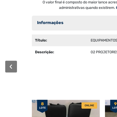
O valor final é composto do maior lance acre
administrativas quando existirem.
Informações
Título:
EQUIPAMENTO
Descrição:
02 PROJETORES
8
9
ONLINE
LOTE
LO