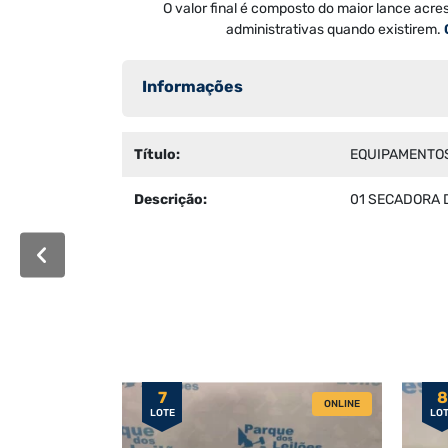
O valor final é composto do maior lance acre
administrativas quando existirem.
Informações
Título:
EQUIPAMENTO
Descrição:
01 SECADORA D
7
8
ONLINE
LOTE
LO