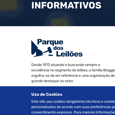
INFORMATIVOS
Desde 1972 atuando e buscando sempre a
excelência no segmento de leilões, a família Braggi
orgulha-se de ser referência e uma organização de
grande destaque no setor.
Somos especializados na realização de leilões de
Uso de Cookies
Veículos, Imóveis Judiciais e Extrajudiciais, Máquin
e Equipamentos, Informática e Móveis diversos.
Este site usa cookies obrigatórios técnicos e cookie
personalizados de acordo com suas preferências pes
consentimento expresso. Para maiores informações 