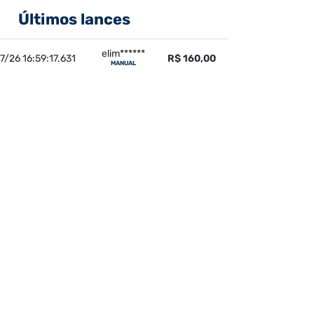
Últimos lances
elim******
7/26 16:59:17.631
R$ 160,00
MANUAL