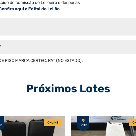
scido de comissão do Leiloeiro e despesas
Confira aqui o Edital do Leilão.
S
E PISO MARCA CERTEC. PAT (NO ESTADO).
Próximos Lotes
9
ONLINE
ON
TE
LOTE