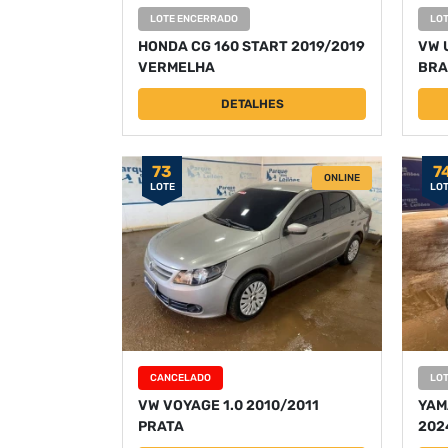
LOTE ENCERRADO
LO
HONDA CG 160 START 2019/2019
VW 
VERMELHA
BRA
DETALHES
73
7
ONLINE
LOTE
LO
CANCELADO
LO
VW VOYAGE 1.0 2010/2011
YAM
PRATA
202