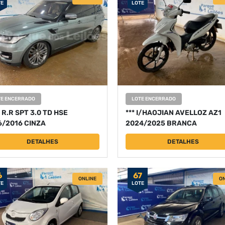
TE
LOTE
TE ENCERRADO
LOTE ENCERRADO
 R.R SPT 3.0 TD HSE
*** I/HAOJIAN AVELLOZ AZ1
6/2016 CINZA
2024/2025 BRANCA
DETALHES
DETALHES
6
67
ONLINE
ON
TE
LOTE