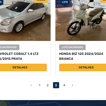
ONLINE
ON
TE
LOTE
TE ENCERRADO
LOTE ENCERRADO
VROLET COBALT 1.4 LTZ
HONDA BIZ 125 2024/2024
4/2015 PRATA
BRANCA
DETALHES
DETALHES
‹
1
2
3
4
›