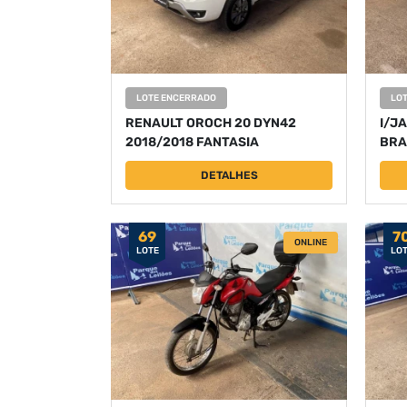
LOTE ENCERRADO
LO
RENAULT OROCH 20 DYN42
I/J
2018/2018 FANTASIA
BRA
DETALHES
69
7
ONLINE
LOTE
LO