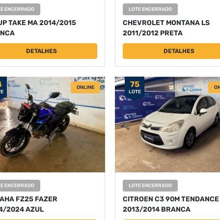
TE ENCERRADO
LOTE ENCERRADO
UP TAKE MA 2014/2015
CHEVROLET MONTANA LS
NCA
2011/2012 PRETA
DETALHES
DETALHES
4
75
ONLINE
ON
TE
LOTE
TE ENCERRADO
LOTE ENCERRADO
AHA FZ25 FAZER
CITROEN C3 90M TENDANCE
4/2024 AZUL
2013/2014 BRANCA