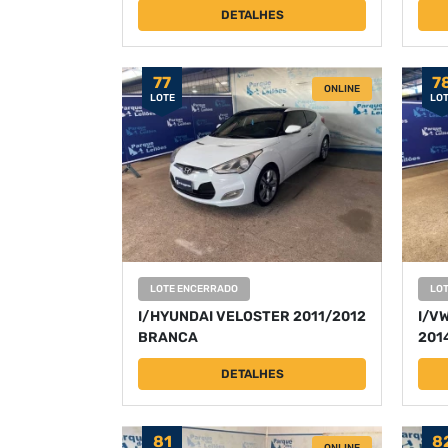
DETALHES
77
7
ONLINE
LOTE
LO
LOTE ENCERRADO
LO
I/HYUNDAI VELOSTER 2011/2012
I/V
BRANCA
201
DETALHES
81
8