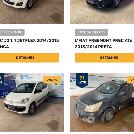
TE ENCERRADO
LOTE ENCERRADO
AC J2 1.4 JETFLEX 2014/2015
I/FIAT FREEMONT PREC AT6
NCA
2013/2014 PRETA
DETALHES
DETALHES
0
71
ONLINE
ON
TE
LOTE