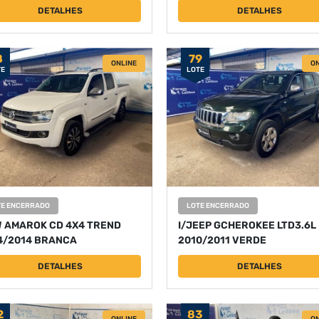
DETALHES
DETALHES
8
79
ONLINE
ON
TE
LOTE
TE ENCERRADO
LOTE ENCERRADO
W AMAROK CD 4X4 TREND
I/JEEP GCHEROKEE LTD3.6L
4/2014 BRANCA
2010/2011 VERDE
DETALHES
DETALHES
2
83