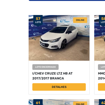
57
5
ONLINE
LOTE
LO
LOTE ENCERRADO
LO
I/CHEV CRUZE LTZ HB AT
MMC
2017/2017 BRANCA
201
DETALHES
61
6
ONLINE