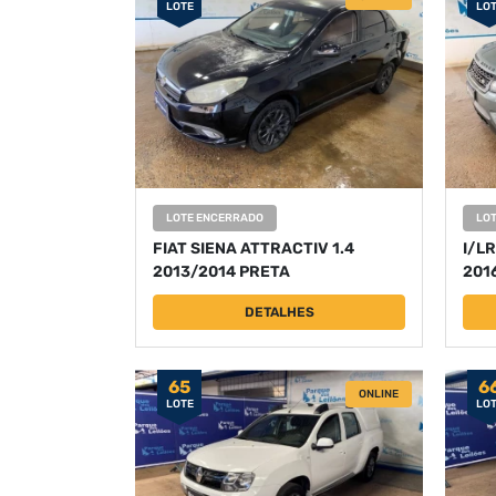
LOTE
LO
LOTE ENCERRADO
LO
FIAT SIENA ATTRACTIV 1.4
I/LR
2013/2014 PRETA
201
DETALHES
65
6
ONLINE
LOTE
LO