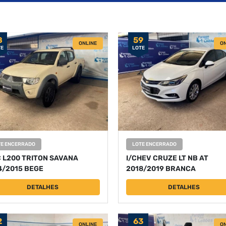
8
59
ONLINE
ON
TE
LOTE
TE ENCERRADO
LOTE ENCERRADO
 L200 TRITON SAVANA
I/CHEV CRUZE LT NB AT
4/2015 BEGE
2018/2019 BRANCA
DETALHES
DETALHES
2
63
ONLINE
ON