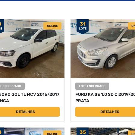
0
31
ONLINE
ON
TE
LOTE
TE ENCERRADO
LOTE ENCERRADO
NOVO GOL TL MCV 2016/2017
FORD KA SE 1.0 SD C 2019/2
NCA
PRATA
DETALHES
DETALHES
4
35
ONLINE
ON