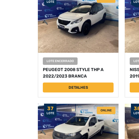
LOTE
LO
LOTE ENCERRADO
LO
PEUGEOT 2008 STYLE THP A
NIS
2022/2023 BRANCA
201
DETALHES
37
3
ONLINE
LOTE
LO