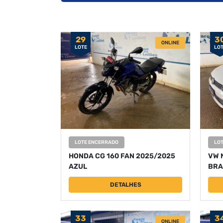
29
3
ONLINE
LOTE
LO
LOTE ENCERRADO
LO
HONDA CG 160 FAN 2025/2025
VW 
AZUL
BRA
DETALHES
33
3
ONLINE