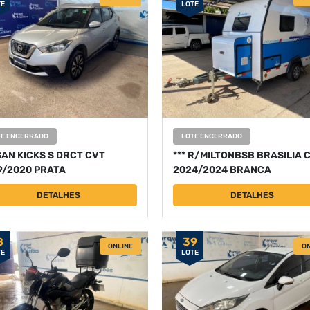
TE
LOTE
TE ENCERRADO
LOTE ENCERRADO
SAN KICKS S DRCT CVT
*** R/MILTONBSB BRASILIA 
9/2020 PRATA
2024/2024 BRANCA
DETALHES
DETALHES
8
39
ONLINE
ON
TE
LOTE