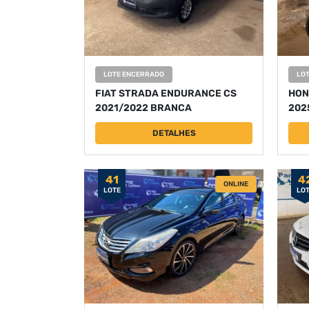
LOTE ENCERRADO
LO
FIAT STRADA ENDURANCE CS
HON
2021/2022 BRANCA
202
DETALHES
41
4
ONLINE
LOTE
LO