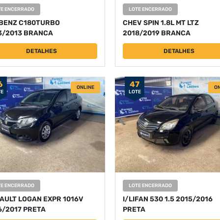
TE ENCERRADO
LOTE ENCERRADO
.BENZ C180TURBO
CHEV SPIN 1.8L MT LTZ
3/2013 BRANCA
2018/2019 BRANCA
DETALHES
DETALHES
6
47
ONLINE
ON
TE
LOTE
TE ENCERRADO
LOTE ENCERRADO
AULT LOGAN EXPR 1016V
I/LIFAN 530 1.5 2015/2016
6/2017 PRETA
PRETA