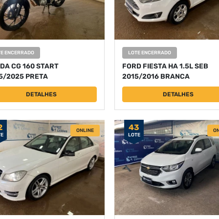
TE ENCERRADO
LOTE ENCERRADO
DA CG 160 START
FORD FIESTA HA 1.5L SEB
5/2025 PRETA
2015/2016 BRANCA
DETALHES
DETALHES
2
43
ONLINE
ON
TE
LOTE