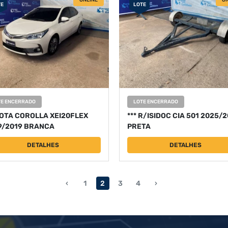
ONLINE
ON
TE
LOTE
TE ENCERRADO
LOTE ENCERRADO
OTA COROLLA XEI20FLEX
*** R/ISIDOC CIA 501 2025/
9/2019 BRANCA
PRETA
DETALHES
DETALHES
‹
1
2
3
4
›