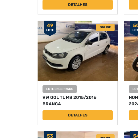
DETALHES
49
5
ONLINE
LOTE
LO
LOTE ENCERRADO
LO
VW GOL TL MB 2015/2016
HON
BRANCA
202
DETALHES
53
5