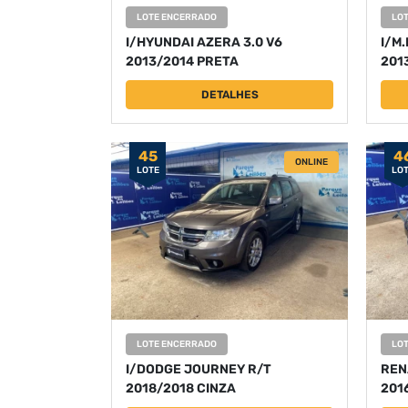
LOTE ENCERRADO
LO
I/HYUNDAI AZERA 3.0 V6
I/M
2013/2014 PRETA
201
DETALHES
45
4
ONLINE
LOTE
LO
LOTE ENCERRADO
LO
I/DODGE JOURNEY R/T
REN
2018/2018 CINZA
201