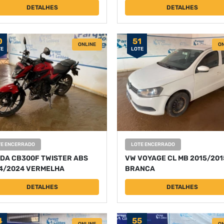
DETALHES
DETALHES
0
51
ONLINE
ON
TE
LOTE
TE ENCERRADO
LOTE ENCERRADO
DA CB300F TWISTER ABS
VW VOYAGE CL MB 2015/201
4/2024 VERMELHA
BRANCA
DETALHES
DETALHES
4
55