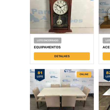
LOTE ENCERRADO
LO
EQUIPAMENTOS
ACE
DETALHES
81
8
ONLINE
LOTE
LO