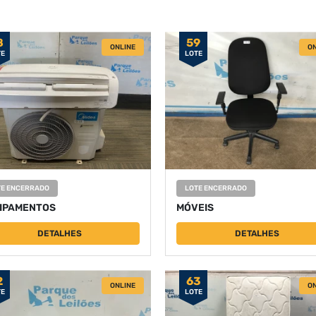
8
59
ONLINE
ON
TE
LOTE
TE ENCERRADO
LOTE ENCERRADO
IPAMENTOS
MÓVEIS
DETALHES
DETALHES
2
63
ONLINE
ON
TE
LOTE