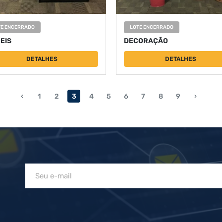
TE ENCERRADO
LOTE ENCERRADO
EIS
DECORAÇÃO
DETALHES
DETALHES
‹
1
2
3
4
5
6
7
8
9
›