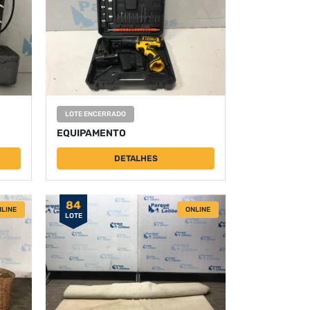
LOTE ENCERRADO
EQUIPAMENTO
DETALHES
84
LINE
ONLINE
LOTE