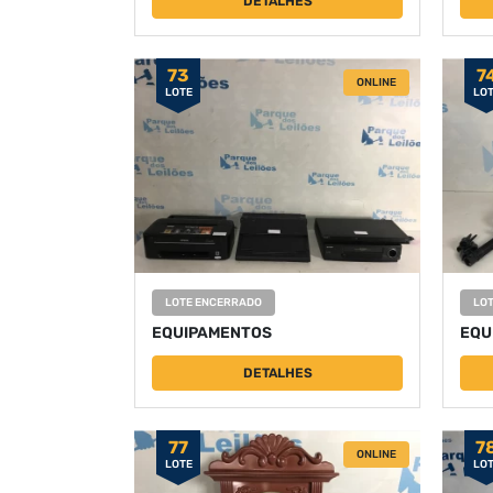
DETALHES
73
7
ONLINE
LOTE
LO
LOTE ENCERRADO
LO
EQUIPAMENTOS
EQU
DETALHES
77
7
ONLINE
LOTE
LO