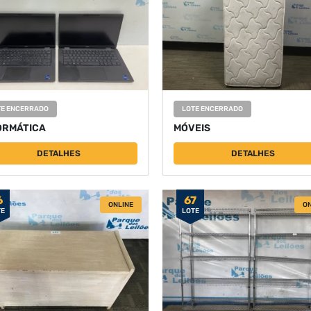
TE ENCERRADO
LOTE ENCERRADO
ORMÁTICA
MÓVEIS
DETALHES
DETALHES
6
67
ONLINE
ON
TE
LOTE