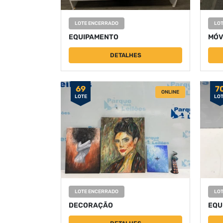
LOTE ENCERRADO
LO
EQUIPAMENTO
MÓV
DETALHES
69
7
ONLINE
LOTE
LO
LOTE ENCERRADO
LO
DECORAÇÃO
EQU