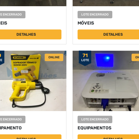
TE ENCERRADO
LOTE ENCERRADO
EIS
MÓVEIS
DETALHES
DETALHES
0
71
ONLINE
ON
TE
LOTE
TE ENCERRADO
LOTE ENCERRADO
IPAMENTO
EQUIPAMENTOS