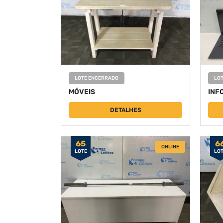
LOTE ENCERRADO
LO
MÓVEIS
INF
DETALHES
65
6
ONLINE
LOTE
LO