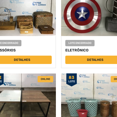
TE ENCERRADO
LOTE ENCERRADO
SSÓRIOS
ELETRÔNICO
DETALHES
DETALHES
2
83
ONLINE
ON
TE
LOTE