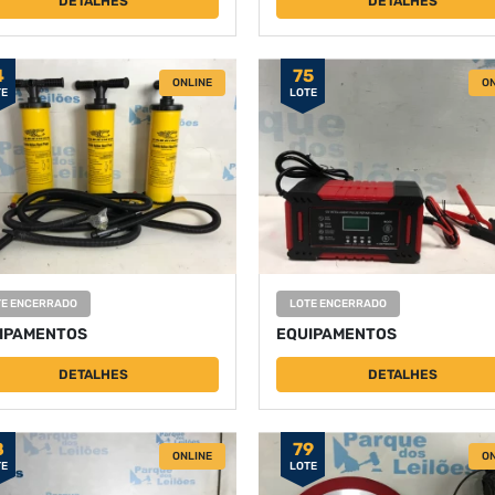
DETALHES
DETALHES
4
75
ONLINE
ON
TE
LOTE
TE ENCERRADO
LOTE ENCERRADO
IPAMENTOS
EQUIPAMENTOS
DETALHES
DETALHES
8
79
ONLINE
ON
TE
LOTE