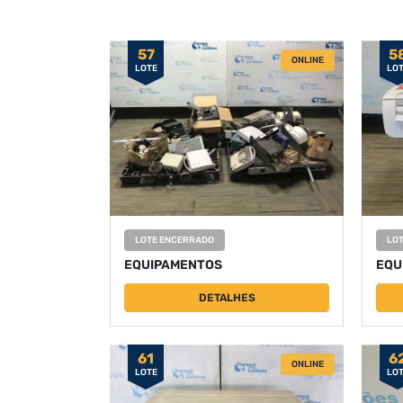
57
5
ONLINE
LOTE
LO
LOTE ENCERRADO
LO
EQUIPAMENTOS
EQU
DETALHES
61
6
ONLINE
LOTE
LO