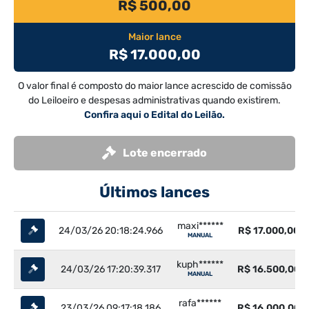
R$ 500,00
Maior lance
R$ 17.000,00
O valor final é composto do maior lance acrescido de comissão
do Leiloeiro e despesas administrativas quando existirem.
Confira aqui o Edital do Leilão.
Lote encerrado
Últimos lances
maxi******
24/03/26 20:18:24.966
R$ 17.000,00
MANUAL
kuph******
24/03/26 17:20:39.317
R$ 16.500,00
MANUAL
rafa******
23/03/26 09:17:18.186
R$ 16.000,00