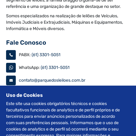
segmento de leilões, a família Braggio orgulha-se de ser
referência e uma organização de grande destaque no setor.
Somos especializados na realização de leilões de Veículos,
Imóveis Judiciais e Extrajudiciais, Máquinas e Equipamentos,
Informática e Móveis diversos.
Fale Conosco
PABX:
(61) 3301-5051
WhatsApp:
(61) 3301-5051
contato@parquedosleiloes.com.br
Consulte seu documento
Uso de Cookies
Este site usa cookies obrigatórios técnicos e cookies
facultativos funcionais de analytics e de perfil próprios e de
PESQUISAR
terceiros para enviar anúncios personalizados de acordo
com suas preferências pessoais. Informamos que o uso de
Siga nas redes
cookies de analytics e de perfil só ocorrerá mediante o seu
consentimento expresso. Para maiores informações e