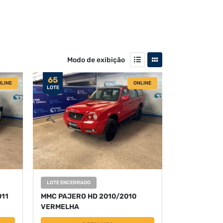
Modo de exibição
65
LINE
ONLINE
LOTE
LOTE ENCERRADO
011
MMC PAJERO HD 2010/2010
VERMELHA