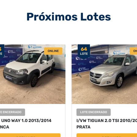
Próximos Lotes
3
64
ONLINE
ON
TE
LOTE
TE ENCERRADO
LOTE ENCERRADO
T UNO WAY 1.0 2013/2014
I/VW TIGUAN 2.0 TSI 2010/2
NCA
PRATA