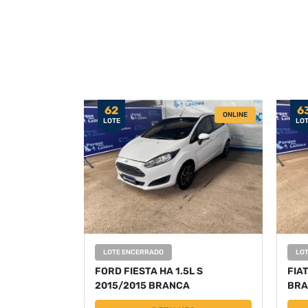
62
6
ONLINE
LOTE
LO
LOTE ENCERRADO
LO
FORD FIESTA HA 1.5L S
FIA
2015/2015 BRANCA
BRA