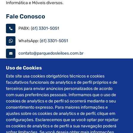
Informática e Móveis diversos.
Fale Conosco
PABX:
(61) 3301-5051
WhatsApp:
(61) 3301-5051
contato@parquedosleiloes.com.br
Consulte seu documento
Uso de Cookies
Este site usa cookies obrigatórios técnicos e cookies
facultativos funcionais de analytics e de perfil próprios e de
PESQUISAR
terceiros para enviar anúncios personalizados de acordo
com suas preferências pessoais. Informamos que o uso de
Siga nas redes
cookies de analytics e de perfil só ocorrerá mediante o seu
consentimento expresso. Para maiores informações e
ajustes sobre os cookies de analytics e de perfil, clique em
configurações. Esclarecemos que se você optar por rejeitar
os cookies de analytics e de perfil a sua navegação poderá
sofrer limitações. Se você deseja obter mais informações,