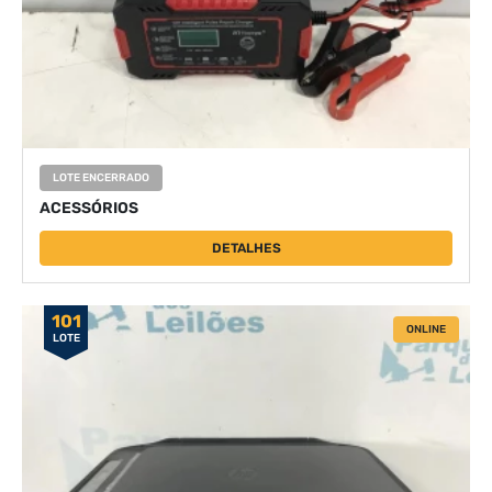
LOTE ENCERRADO
ACESSÓRIOS
DETALHES
101
ONLINE
LOTE