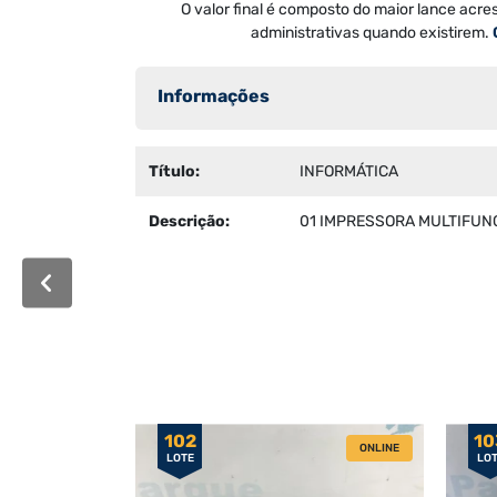
O valor final é composto do maior lance acre
administrativas quando existirem.
Informações
Título:
INFORMÁTICA
Descrição:
01 IMPRESSORA MULTIFUNCI
102
10
ONLINE
LOTE
LO