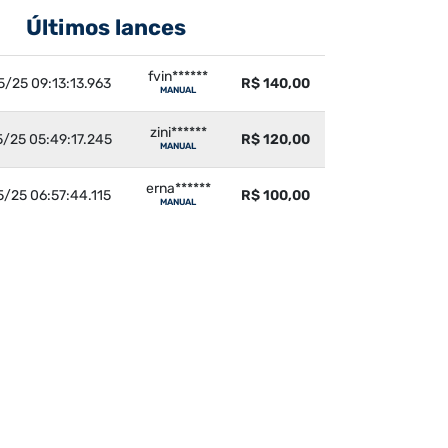
Últimos lances
fvin******
5/25 09:13:13.963
R$ 140,00
MANUAL
zini******
5/25 05:49:17.245
R$ 120,00
MANUAL
erna******
5/25 06:57:44.115
R$ 100,00
MANUAL