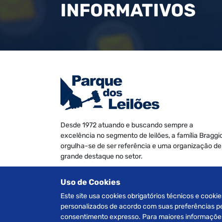
INFORMATIVOS
Desde 1972 atuando e buscando sempre a
excelência no segmento de leilões, a família Braggi
orgulha-se de ser referência e uma organização de
grande destaque no setor.
Somos especializados na realização de leilões de
Uso de Cookies
Veículos, Imóveis Judiciais e Extrajudiciais, Máquin
e Equipamentos, Informática e Móveis diversos.
Este site usa cookies obrigatórios técnicos e cookie
personalizados de acordo com suas preferências pes
consentimento expresso. Para maiores informações 