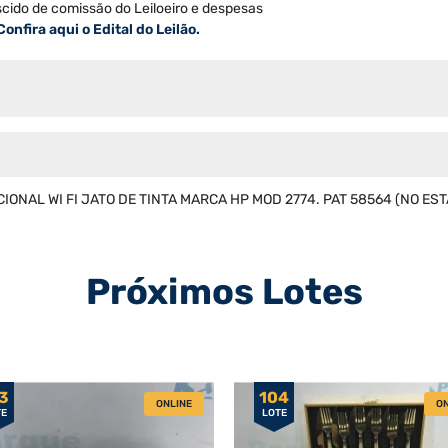
scido de comissão do Leiloeiro e despesas
Confira aqui o Edital do Leilão.
ONAL WI FI JATO DE TINTA MARCA HP MOD 2774. PAT 58564 (NO EST
Próximos Lotes
3
104
ONLINE
ON
TE
LOTE