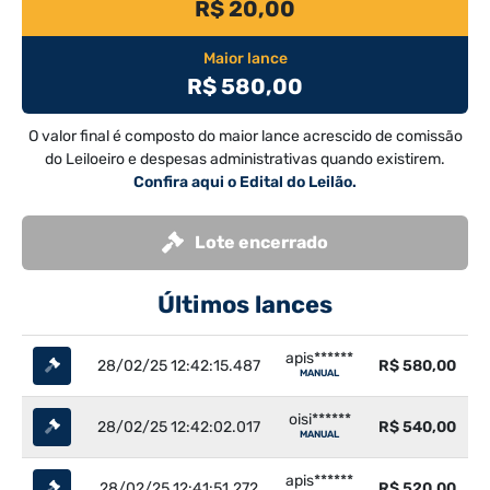
R$ 20,00
Maior lance
R$ 580,00
O valor final é composto do maior lance acrescido de comissão
do Leiloeiro e despesas administrativas quando existirem.
Confira aqui o Edital do Leilão.
Lote encerrado
Últimos lances
apis******
28/02/25 12:42:15.487
R$ 580,00
MANUAL
oisi******
28/02/25 12:42:02.017
R$ 540,00
MANUAL
apis******
28/02/25 12:41:51.272
R$ 520,00