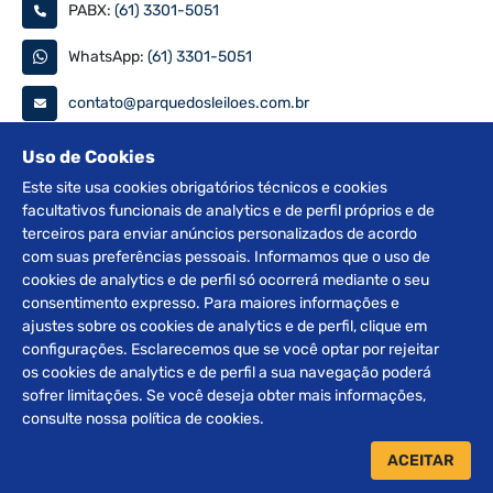
PABX:
(61) 3301-5051
WhatsApp:
(61) 3301-5051
contato@parquedosleiloes.com.br
Consulte seu documento
Uso de Cookies
Este site usa cookies obrigatórios técnicos e cookies
facultativos funcionais de analytics e de perfil próprios e de
PESQUISAR
terceiros para enviar anúncios personalizados de acordo
com suas preferências pessoais. Informamos que o uso de
Siga nas redes
cookies de analytics e de perfil só ocorrerá mediante o seu
consentimento expresso. Para maiores informações e
ajustes sobre os cookies de analytics e de perfil, clique em
configurações. Esclarecemos que se você optar por rejeitar
os cookies de analytics e de perfil a sua navegação poderá
sofrer limitações. Se você deseja obter mais informações,
2012 © Copyright Parque dos Leilões. Desenvolvido por
consulte nossa política de cookies.
BRClick.
ACEITAR
Home
Leilões
Atendimento