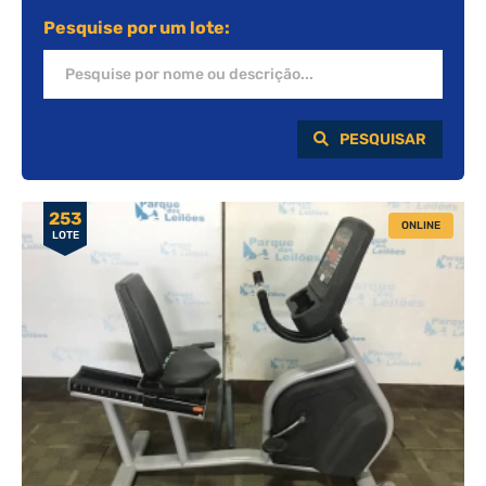
Pesquise por um lote:
PESQUISAR
253
ONLINE
LOTE