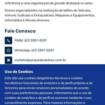
referência e uma organização de grande destaque no setor.
Somos especializados na realização de leilões de Veículos,
Imóveis Judiciais e Extrajudiciais, Máquinas e Equipamentos,
Informática e Móveis diversos.
Fale Conosco
PABX:
(61) 3301-5051
WhatsApp:
(61) 3301-5051
contato@parquedosleiloes.com.br
Consulte seu documento
Uso de Cookies
Este site usa cookies obrigatórios técnicos e cookies
facultativos funcionais de analytics e de perfil próprios e de
PESQUISAR
terceiros para enviar anúncios personalizados de acordo
com suas preferências pessoais. Informamos que o uso de
Siga nas redes
cookies de analytics e de perfil só ocorrerá mediante o seu
consentimento expresso. Para maiores informações e