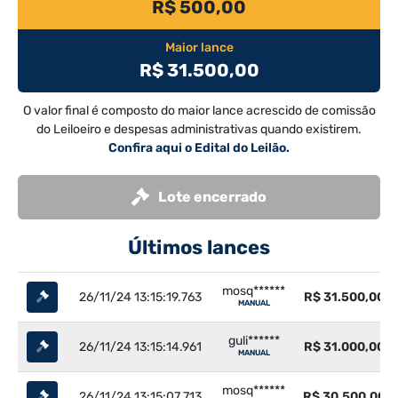
R$ 500,00
Maior lance
R$ 31.500,00
O valor final é composto do maior lance acrescido de comissão
do Leiloeiro e despesas administrativas quando existirem.
Confira aqui o Edital do Leilão.
Lote encerrado
Últimos lances
mosq******
26/11/24 13:15:19.763
R$ 31.500,00
MANUAL
guli******
26/11/24 13:15:14.961
R$ 31.000,00
MANUAL
mosq******
26/11/24 13:15:07.713
R$ 30.500,00