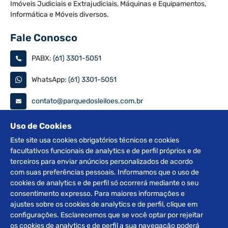
Imóveis Judiciais e Extrajudiciais, Máquinas e Equipamentos,
Informática e Móveis diversos.
Fale Conosco
PABX:
(61) 3301-5051
WhatsApp:
(61) 3301-5051
contato@parquedosleiloes.com.br
Consulte seu documento
Uso de Cookies
Este site usa cookies obrigatórios técnicos e cookies
facultativos funcionais de analytics e de perfil próprios e de
PESQUISAR
terceiros para enviar anúncios personalizados de acordo
com suas preferências pessoais. Informamos que o uso de
Siga nas redes
cookies de analytics e de perfil só ocorrerá mediante o seu
consentimento expresso. Para maiores informações e
ajustes sobre os cookies de analytics e de perfil, clique em
configurações. Esclarecemos que se você optar por rejeitar
os cookies de analytics e de perfil a sua navegação poderá