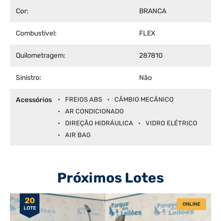
Cor:
BRANCA
Combustível:
FLEX
Quilometragem:
287810
Sinistro:
Não
Acessórios
FREIOS ABS
CÂMBIO MECÂNICO
AR CONDICIONADO
DIREÇÃO HIDRÁULICA
VIDRO ELÉTRICO
AIR BAG
Próximos Lotes
20
ONLINE
LOTE