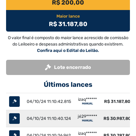
R$ 200,00
Maior lance
R$ 31.187,80
O valor final é composto do maior lance acrescido de comissão
do Leiloeiro e despesas administrativas quando existirem.
Confira aqui o Edital do Leilão.
Lote encerrado
Últimos lances
izaq******
04/10/24 11:10:42.815
R$ 31.187,80
MANUAL
jé29******
04/10/24 11:10:40.124
R$ 30.987,80
MANUAL
izaq******
04/10/24 11:10:26.962
R$ 30.787,80