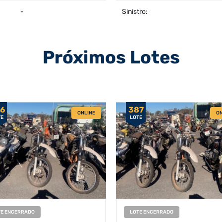
-
Sinistro:
Próximos Lotes
6
387
ONLINE
ON
TE
LOTE
TE ENCERRADO
LOTE ENCERRADO