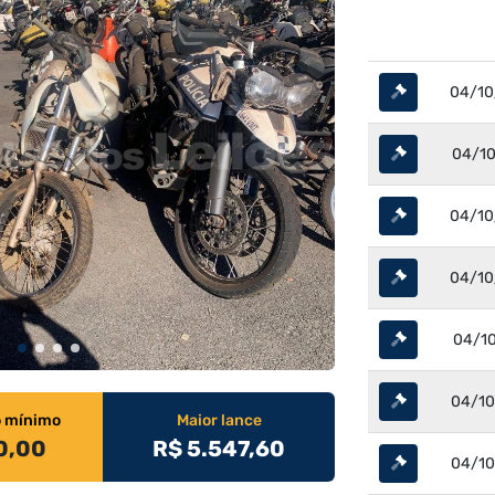
04/10
04/10
04/10
04/10
04/10
04/10
o mínimo
Maior lance
0,00
R$ 5.547,60
04/10