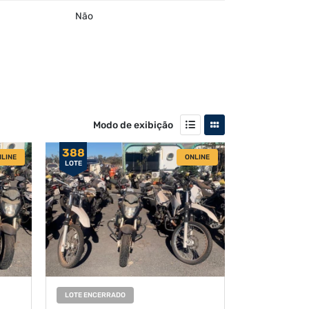
Não
Modo de exibição
388
LINE
ONLINE
LOTE
LOTE ENCERRADO