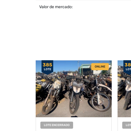
Valor de mercado:
385
38
ONLINE
LOTE
LO
LOTE ENCERRADO
LO