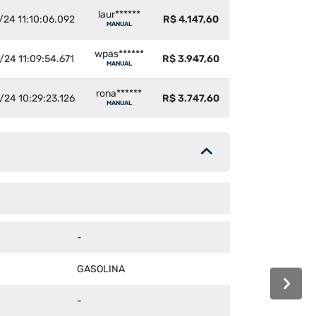
laur******
/24 11:10:06.092
R$ 4.147,60
MANUAL
wpas******
/24 11:09:54.671
R$ 3.947,60
MANUAL
rona******
/24 10:29:23.126
R$ 3.747,60
MANUAL
-
GASOLINA
-