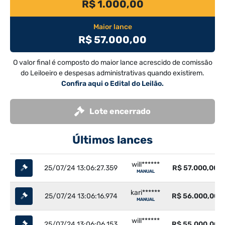
R$ 1.000,00
Maior lance
R$ 57.000,00
O valor final é composto do maior lance acrescido de comissão
do Leiloeiro e despesas administrativas quando existirem.
Confira aqui o Edital do Leilão.
Lote encerrado
Últimos lances
will******
25/07/24 13:06:27.359
R$ 57.000,00
MANUAL
kari******
25/07/24 13:06:16.974
R$ 56.000,00
MANUAL
will******
25/07/24 13:06:06.153
R$ 55.000,00