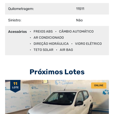
Quilometragem:
11511
Sinistro:
Não
Acessórios
FREIOS ABS
CÂMBIO AUTOMÁTICO
AR CONDICIONADO
DIREÇÃO HIDRÁULICA
VIDRO ELÉTRICO
TETO SOLAR
AIR BAG
Próximos Lotes
11
ONLINE
LOTE