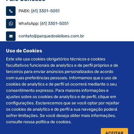
PABX:
(61) 3301-5051
WhatsApp:
(61) 3301-5051
contato@parquedosleiloes.com.br
Consulte seu documento
Uso de Cookies
Este site usa cookies obrigatórios técnicos e cookies
facultativos funcionais de analytics e de perfil próprios e de
PESQUISAR
terceiros para enviar anúncios personalizados de acordo
com suas preferências pessoais. Informamos que o uso de
Siga nas redes
cookies de analytics e de perfil só ocorrerá mediante o seu
consentimento expresso. Para maiores informações e
ajustes sobre os cookies de analytics e de perfil, clique em
configurações. Esclarecemos que se você optar por rejeitar
os cookies de analytics e de perfil a sua navegação poderá
sofrer limitações. Se você deseja obter mais informações,
2012 © Copyright Parque dos Leilões. Desenvolvido por
consulte nossa política de cookies.
BRClick.
ACEITAR