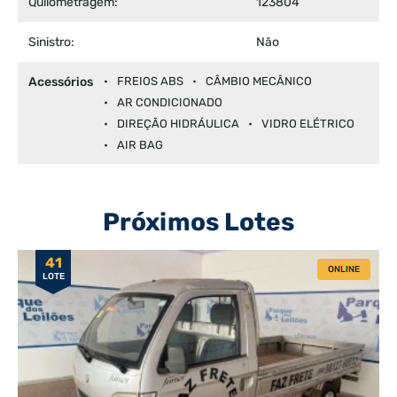
Quilometragem:
123804
Sinistro:
Não
Acessórios
FREIOS ABS
CÂMBIO MECÂNICO
AR CONDICIONADO
DIREÇÃO HIDRÁULICA
VIDRO ELÉTRICO
AIR BAG
Próximos Lotes
41
ONLINE
LOTE