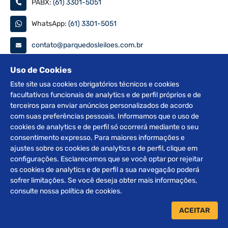
PABX:
(61) 3301-5051
WhatsApp:
(61) 3301-5051
contato@parquedosleiloes.com.br
Consulte seu documento
Uso de Cookies
Este site usa cookies obrigatórios técnicos e cookies
facultativos funcionais de analytics e de perfil próprios e de
PESQUISAR
terceiros para enviar anúncios personalizados de acordo
com suas preferências pessoais. Informamos que o uso de
Siga nas redes
cookies de analytics e de perfil só ocorrerá mediante o seu
consentimento expresso. Para maiores informações e
ajustes sobre os cookies de analytics e de perfil, clique em
configurações. Esclarecemos que se você optar por rejeitar
os cookies de analytics e de perfil a sua navegação poderá
sofrer limitações. Se você deseja obter mais informações,
2012 © Copyright Parque dos Leilões. Desenvolvido por
consulte nossa política de cookies.
BRClick.
ACEITAR
Home
Leilões
Atendimento