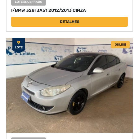
LOTE ENCERRADO
I/BMW 328I 3A51 2012/2013 CINZA
DETALHES
9
ONLINE
LOTE