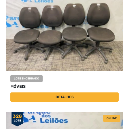
LOTE ENCERRADO
MÓVEIS
DETALHES
328
ONLINE
LOTE