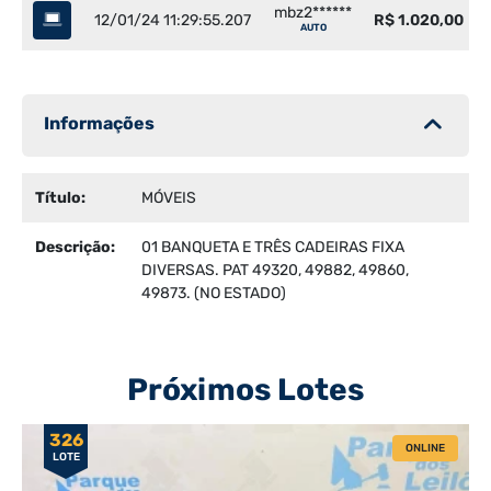
mbz2******
12/01/24 11:29:55.207
R$ 1.020,00
AUTO
Informações
Título:
MÓVEIS
Descrição:
01 BANQUETA E TRÊS CADEIRAS FIXA
DIVERSAS. PAT 49320, 49882, 49860,
49873. (NO ESTADO)
Próximos Lotes
326
ONLINE
LOTE