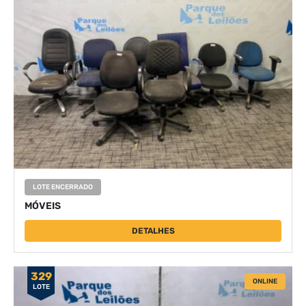
LOTE ENCERRADO
MÓVEIS
DETALHES
329
ONLINE
LOTE