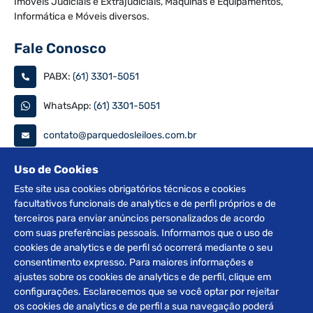
Imóveis Judiciais e Extrajudiciais, Máquinas e Equipamentos,
Informática e Móveis diversos.
Fale Conosco
PABX:
(61) 3301-5051
WhatsApp:
(61) 3301-5051
contato@parquedosleiloes.com.br
Consulte seu documento
Uso de Cookies
Este site usa cookies obrigatórios técnicos e cookies
facultativos funcionais de analytics e de perfil próprios e de
PESQUISAR
terceiros para enviar anúncios personalizados de acordo
com suas preferências pessoais. Informamos que o uso de
Siga nas redes
cookies de analytics e de perfil só ocorrerá mediante o seu
consentimento expresso. Para maiores informações e
ajustes sobre os cookies de analytics e de perfil, clique em
configurações. Esclarecemos que se você optar por rejeitar
os cookies de analytics e de perfil a sua navegação poderá