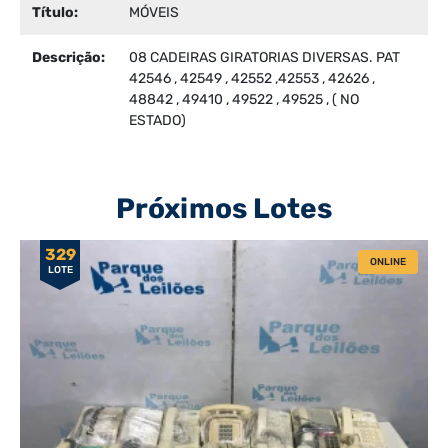
Título:
MÓVEIS
Descrição:
08 CADEIRAS GIRATORIAS DIVERSAS. PAT
42546 , 42549 , 42552 ,42553 , 42626 ,
48842 , 49410 , 49522 , 49525 , ( NO
ESTADO)
Próximos Lotes
329
ONLINE
LOTE