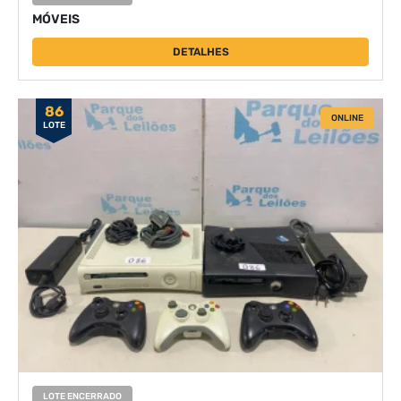
MÓVEIS
DETALHES
86
ONLINE
LOTE
LOTE ENCERRADO