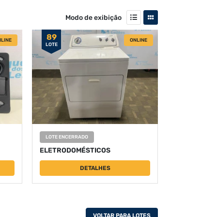
Modo de exibição
89
LINE
ONLINE
LOTE
LOTE ENCERRADO
ELETRODOMÉSTICOS
DETALHES
VOLTAR PARA LOTES