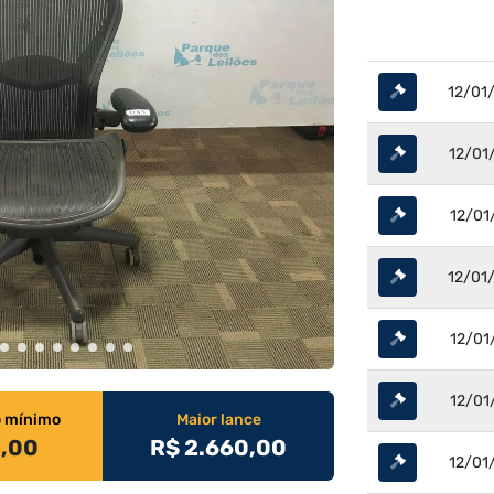
12/01
12/01
12/01
12/01
12/01
12/01
o mínimo
Maior lance
0,00
R$ 2.660,00
12/01