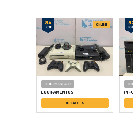
86
8
ONLINE
LOTE
LO
LOTE ENCERRADO
LO
EQUIPAMENTOS
INF
DETALHES