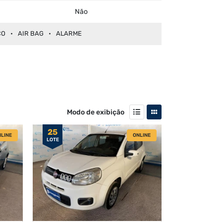
Não
CO
AIR BAG
ALARME
Modo de exibição
25
LINE
ONLINE
LOTE