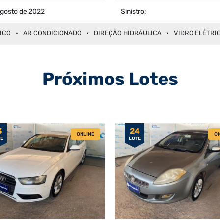
agosto de 2022
Sinistro:
ICO
AR CONDICIONADO
DIREÇÃO HIDRÁULICA
VIDRO ELÉTRI
Próximos Lotes
3
24
ONLINE
ON
TE
LOTE