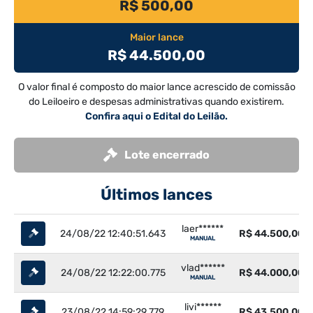
R$ 500,00
Maior lance
R$ 44.500,00
O valor final é composto do maior lance acrescido de comissão
do Leiloeiro e despesas administrativas quando existirem.
Confira aqui o Edital do Leilão.
Lote encerrado
Últimos lances
laer******
24/08/22 12:40:51.643
R$ 44.500,00
MANUAL
vlad******
24/08/22 12:22:00.775
R$ 44.000,00
MANUAL
livi******
23/08/22 14:59:29.779
R$ 43.500,00