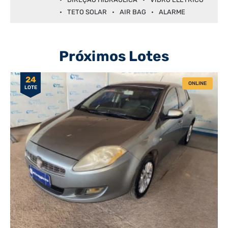
TETO SOLAR
AIR BAG
ALARME
Próximos Lotes
24
ONLINE
LOTE