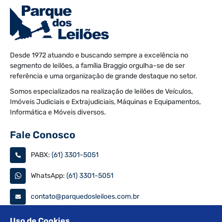
Desde 1972 atuando e buscando sempre a excelência no
segmento de leilões, a família Braggio orgulha-se de ser
referência e uma organização de grande destaque no setor.
Somos especializados na realização de leilões de Veículos,
Imóveis Judiciais e Extrajudiciais, Máquinas e Equipamentos,
Informática e Móveis diversos.
Fale Conosco
PABX:
(61) 3301-5051
WhatsApp:
(61) 3301-5051
contato@parquedosleiloes.com.br
Consulte seu documento
Uso de Cookies