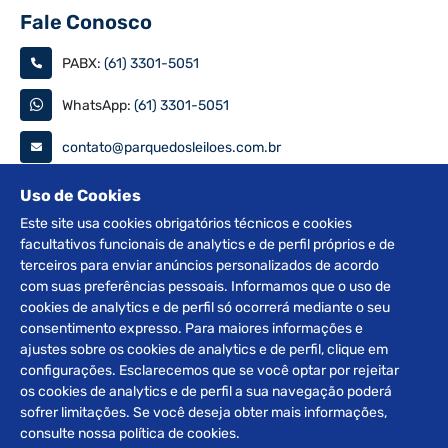
Fale Conosco
PABX:
(61) 3301-5051
WhatsApp:
(61) 3301-5051
contato@parquedosleiloes.com.br
Consulte seu documento
Uso de Cookies
Este site usa cookies obrigatórios técnicos e cookies
facultativos funcionais de analytics e de perfil próprios e de
PESQUISAR
terceiros para enviar anúncios personalizados de acordo
com suas preferências pessoais. Informamos que o uso de
Siga nas redes
cookies de analytics e de perfil só ocorrerá mediante o seu
consentimento expresso. Para maiores informações e
ajustes sobre os cookies de analytics e de perfil, clique em
configurações. Esclarecemos que se você optar por rejeitar
os cookies de analytics e de perfil a sua navegação poderá
sofrer limitações. Se você deseja obter mais informações,
2012 © Copyright Parque dos Leilões. Desenvolvido por
consulte nossa política de cookies.
BRClick.