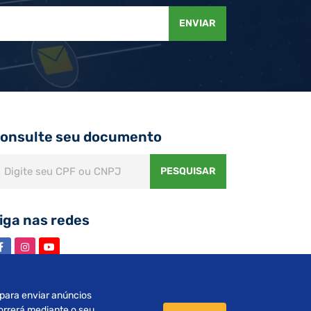
ENVIAR
onsulte seu documento
PESQUISAR
iga nas redes
s para enviar anúncios
orrerá mediante o seu