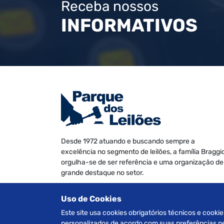
Receba nossos
INFORMATIVOS
Desde 1972 atuando e buscando sempre a
excelência no segmento de leilões, a família Braggi
orgulha-se de ser referência e uma organização de
grande destaque no setor.
Somos especializados na realização de leilões de
Uso de Cookies
Veículos, Imóveis Judiciais e Extrajudiciais, Máquin
e Equipamentos, Informática e Móveis diversos.
Este site usa cookies obrigatórios técnicos e cookie
personalizados de acordo com suas preferências pes