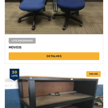
LOTE ENCERRADO
MOVEIS
DETALHES
30
ONLINE
LOTE