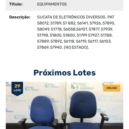
Título:
EQUIPAMENTOS
Descrição:
SUCATA DE ELETRÔNICOS DIVERSOS. PAT
58012, 51789, 57 882, 56141, 57926, 57890,
58049, 51778, 56058,56107, 57877, 57939,
51798, 51805, 51800, 51799 57927, 51788,
57889, 57892, 56118, 56119, 56117, 56103,
57869, 57940. (NO ESTADO).
Próximos Lotes
29
ONLINE
LOTE