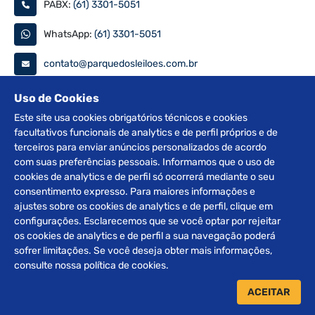
PABX:
(61) 3301-5051
WhatsApp:
(61) 3301-5051
contato@parquedosleiloes.com.br
Consulte seu documento
Uso de Cookies
Este site usa cookies obrigatórios técnicos e cookies
facultativos funcionais de analytics e de perfil próprios e de
PESQUISAR
terceiros para enviar anúncios personalizados de acordo
com suas preferências pessoais. Informamos que o uso de
Siga nas redes
cookies de analytics e de perfil só ocorrerá mediante o seu
consentimento expresso. Para maiores informações e
ajustes sobre os cookies de analytics e de perfil, clique em
configurações. Esclarecemos que se você optar por rejeitar
os cookies de analytics e de perfil a sua navegação poderá
sofrer limitações. Se você deseja obter mais informações,
2012 © Copyright Parque dos Leilões. Desenvolvido por
consulte nossa política de cookies.
BRClick.
ACEITAR
Home
Leilões
Atendimento