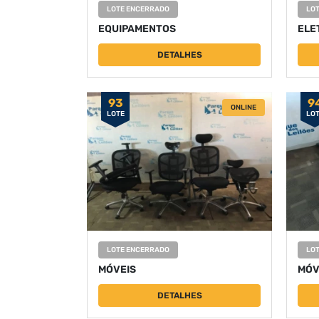
LOTE ENCERRADO
LO
EQUIPAMENTOS
ELE
DETALHES
93
9
ONLINE
LOTE
LO
LOTE ENCERRADO
LO
MÓVEIS
MÓV
DETALHES