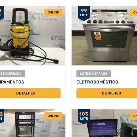
8
99
ONLINE
ON
TE
LOTE
TE ENCERRADO
LOTE ENCERRADO
IPAMENTOS
ELETRODOMÉSTICO
DETALHES
DETALHES
2
103
ONLINE
ON
TE
LOTE