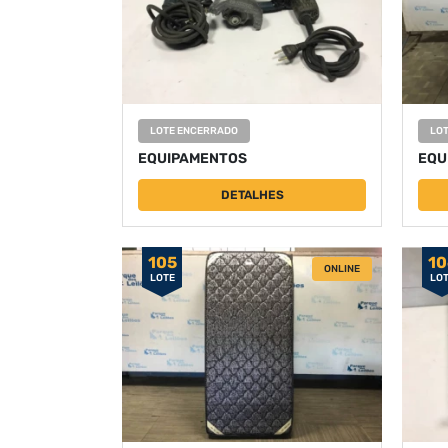
LOTE ENCERRADO
LO
EQUIPAMENTOS
EQU
DETALHES
105
10
ONLINE
LOTE
LO