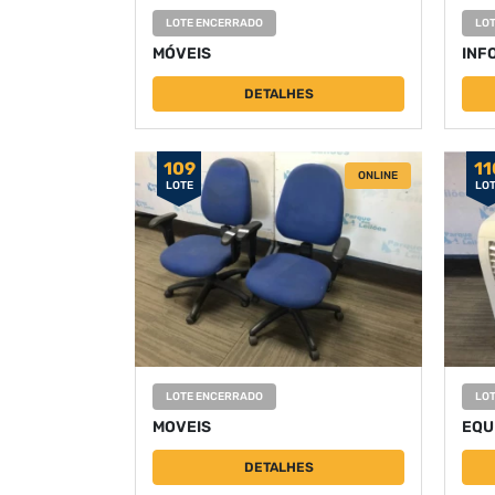
LOTE ENCERRADO
LO
MÓVEIS
INF
DETALHES
109
11
ONLINE
LOTE
LO
LOTE ENCERRADO
LO
MOVEIS
EQU
DETALHES