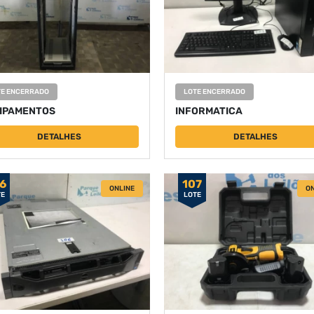
TE ENCERRADO
LOTE ENCERRADO
IPAMENTOS
INFORMATICA
DETALHES
DETALHES
6
107
ONLINE
ON
TE
LOTE