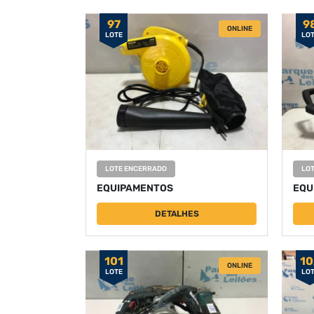
97
9
ONLINE
LOTE
LO
LOTE ENCERRADO
LO
EQUIPAMENTOS
EQU
DETALHES
101
10
ONLINE
LOTE
LO