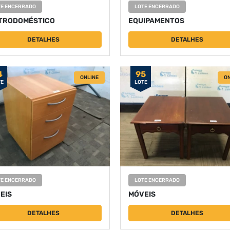
TE ENCERRADO
LOTE ENCERRADO
TRODOMÉSTICO
EQUIPAMENTOS
DETALHES
DETALHES
4
95
ONLINE
ON
TE
LOTE
TE ENCERRADO
LOTE ENCERRADO
EIS
MÓVEIS
DETALHES
DETALHES