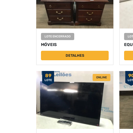
LOTE ENCERRADO
LO
MÓVEIS
EQU
DETALHES
89
9
ONLINE
LOTE
LO