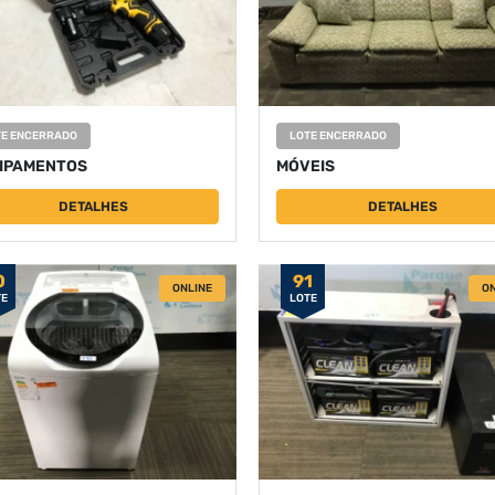
TE ENCERRADO
LOTE ENCERRADO
IPAMENTOS
MÓVEIS
DETALHES
DETALHES
0
91
ONLINE
ON
TE
LOTE