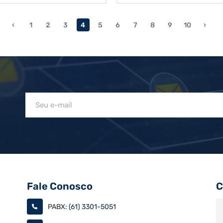
‹
1
2
3
4
5
6
7
8
9
10
›
Fale Conosco
C
PABX:
(61) 3301-5051