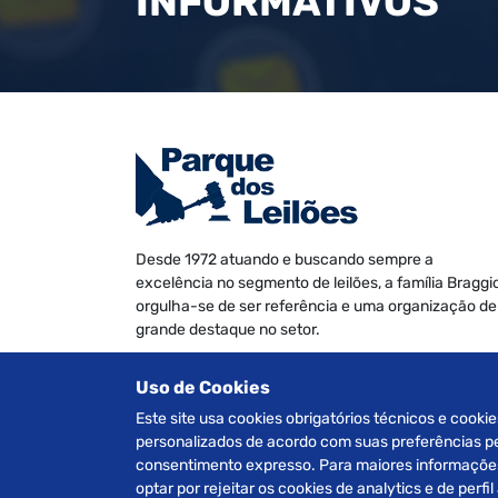
INFORMATIVOS
Desde 1972 atuando e buscando sempre a
excelência no segmento de leilões, a família Braggi
orgulha-se de ser referência e uma organização de
grande destaque no setor.
Somos especializados na realização de leilões de
Uso de Cookies
Veículos, Imóveis Judiciais e Extrajudiciais, Máquin
e Equipamentos, Informática e Móveis diversos.
Este site usa cookies obrigatórios técnicos e cookie
personalizados de acordo com suas preferências pes
consentimento expresso. Para maiores informações 
optar por rejeitar os cookies de analytics e de per