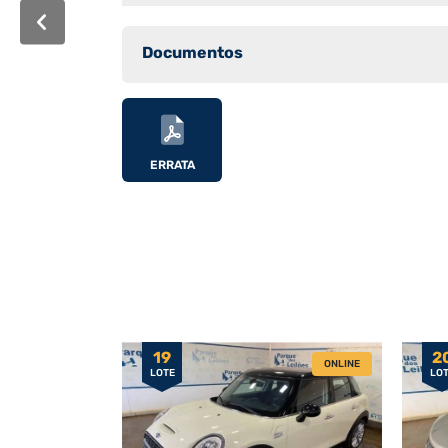
Documentos
ERRATA
19
2
ONLINE
LOTE
LO