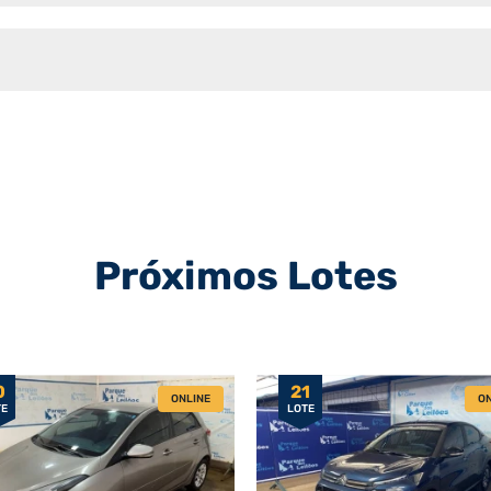
Próximos Lotes
0
21
ONLINE
ON
TE
LOTE