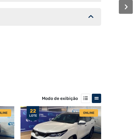
Modo de exibição
22
LINE
ONLINE
LOTE