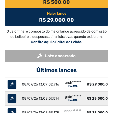
R$ 500,00
Maior lance
R$ 29.000,00
O valor final é composto do maior lance acrescido de comissão
do Leiloeiro e despesas administrativas quando existirem.
Confira aqui o Edital do Leilão.
Lote encerrado
Últimos lances
andr******
08/07/26 13:09:02.716
R$ 29.000,00
MANUAL
gabr******
08/07/26 13:08:57.514
R$ 28.500,00
MANUAL
ende******
08/07/26 13:08:53.178
R$ 28.000,00