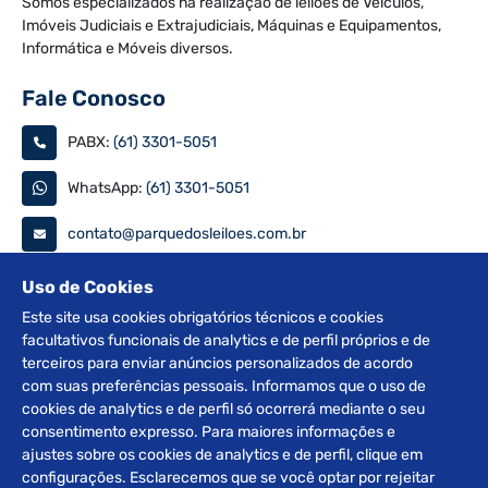
Somos especializados na realização de leilões de Veículos,
Imóveis Judiciais e Extrajudiciais, Máquinas e Equipamentos,
Informática e Móveis diversos.
Fale Conosco
PABX:
(61) 3301-5051
WhatsApp:
(61) 3301-5051
contato@parquedosleiloes.com.br
Consulte seu documento
Uso de Cookies
Este site usa cookies obrigatórios técnicos e cookies
facultativos funcionais de analytics e de perfil próprios e de
PESQUISAR
terceiros para enviar anúncios personalizados de acordo
com suas preferências pessoais. Informamos que o uso de
Siga nas redes
cookies de analytics e de perfil só ocorrerá mediante o seu
consentimento expresso. Para maiores informações e
ajustes sobre os cookies de analytics e de perfil, clique em
configurações. Esclarecemos que se você optar por rejeitar