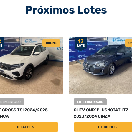
Próximos Lotes
2
13
ONLINE
ON
TE
LOTE
TE ENCERRADO
LOTE ENCERRADO
T CROSS TSI 2024/2025
CHEV ONIX PLUS 10TAT LTZ
NCA
2023/2024 CINZA
DETALHES
DETALHES