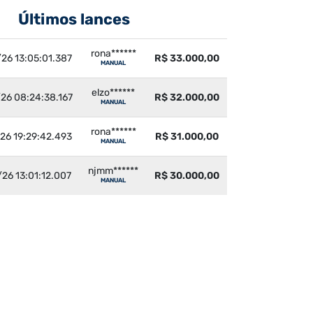
Últimos lances
rona******
26 13:05:01.387
R$ 33.000,00
MANUAL
elzo******
26 08:24:38.167
R$ 32.000,00
MANUAL
rona******
26 19:29:42.493
R$ 31.000,00
MANUAL
njmm******
26 13:01:12.007
R$ 30.000,00
MANUAL