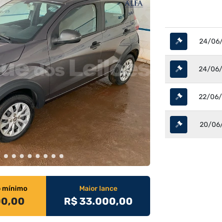
24/06/
24/06/
22/06/
20/06/
o mínimo
Maior lance
00,00
R$ 33.000,00