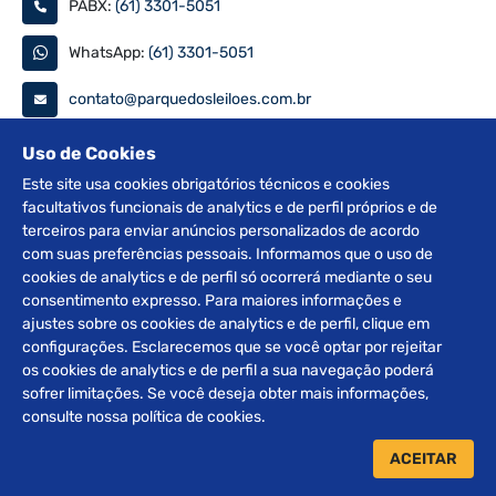
PABX:
(61) 3301-5051
WhatsApp:
(61) 3301-5051
contato@parquedosleiloes.com.br
Consulte seu documento
Uso de Cookies
Este site usa cookies obrigatórios técnicos e cookies
facultativos funcionais de analytics e de perfil próprios e de
PESQUISAR
terceiros para enviar anúncios personalizados de acordo
com suas preferências pessoais. Informamos que o uso de
Siga nas redes
cookies de analytics e de perfil só ocorrerá mediante o seu
consentimento expresso. Para maiores informações e
ajustes sobre os cookies de analytics e de perfil, clique em
configurações. Esclarecemos que se você optar por rejeitar
os cookies de analytics e de perfil a sua navegação poderá
sofrer limitações. Se você deseja obter mais informações,
2012 © Copyright Parque dos Leilões. Desenvolvido por
consulte nossa política de cookies.
BRClick.
ACEITAR
Home
Leilões
Atendimento