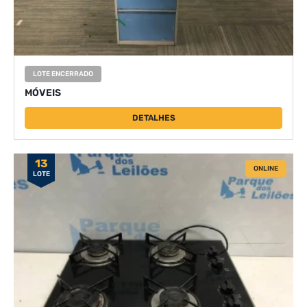
LOTE ENCERRADO
MÓVEIS
DETALHES
13
ONLINE
LOTE