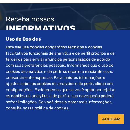
Receba nossos
INFORMATIVOS
Uso de Cookies
Este site usa cookies obrigatórios técnicos e cookies
ENVIAR
facultativos funcionais de analytics e de perfil próprios e de
terceiros para enviar anúncios personalizados de acordo
com suas preferências pessoais. Informamos que o uso de
cookies de analytics e de perfil só ocorrerá mediante o seu
consentimento expresso. Para maiores informações e
ajustes sobre os cookies de analytics e de perfil, clique em
configurações. Esclarecemos que se você optar por rejeitar
os cookies de analytics e de perfil a sua navegação poderá
sofrer limitações. Se você deseja obter mais informações,
consulte nossa política de cookies.
Desde 1972 atuando e buscando sempre a excelência no
segmento de leilões, a família Braggio orgulha-se de ser
ACEITAR
referência e uma organização de grande destaque no setor.
Somos especializados na realização de leilões de Veículos,