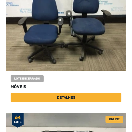
LOTE ENCERRADO
MÓVEIS
DETALHES
64
ONLINE
LOTE