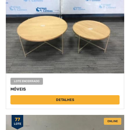
LOTE ENCERRADO
MÓVEIS
DETALHES
77
ONLINE
LOTE