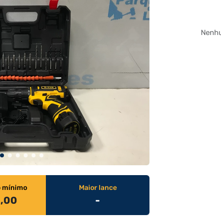
Nenhu
o mínimo
Maior lance
0,00
-