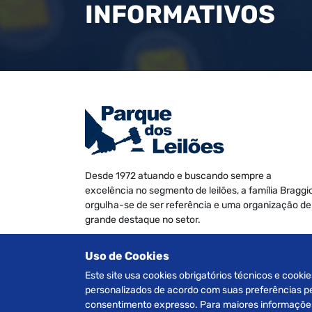
INFORMATIVOS
Desde 1972 atuando e buscando sempre a
excelência no segmento de leilões, a família Braggi
orgulha-se de ser referência e uma organização de
grande destaque no setor.
Somos especializados na realização de leilões de
Uso de Cookies
Veículos, Imóveis Judiciais e Extrajudiciais, Máquin
e Equipamentos, Informática e Móveis diversos.
Este site usa cookies obrigatórios técnicos e cookie
personalizados de acordo com suas preferências pes
consentimento expresso. Para maiores informações 