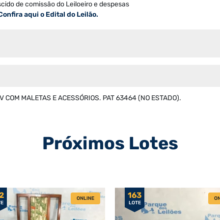
scido de comissão do Leiloeiro e despesas
Confira aqui o Edital do Leilão.
V COM MALETAS E ACESSÓRIOS. PAT 63464 (NO ESTADO).
Próximos Lotes
2
163
ONLINE
ON
TE
LOTE