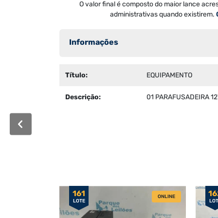
O valor final é composto do maior lance acre
administrativas quando existirem.
Informações
Título:
EQUIPAMENTO
Descrição:
01 PARAFUSADEIRA 12
161
16
ONLINE
LOTE
LO