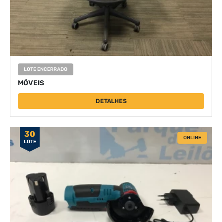
LOTE ENCERRADO
MÓVEIS
DETALHES
30
ONLINE
LOTE