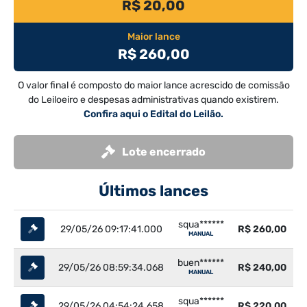
R$ 20,00
Maior lance
R$ 260,00
O valor final é composto do maior lance acrescido de comissão
do Leiloeiro e despesas administrativas quando existirem.
Confira aqui o Edital do Leilão.
Lote encerrado
Últimos lances
squa******
29/05/26 09:17:41.000
R$ 260,00
MANUAL
buen******
29/05/26 08:59:34.068
R$ 240,00
MANUAL
squa******
29/05/26 04:54:24.658
R$ 220,00