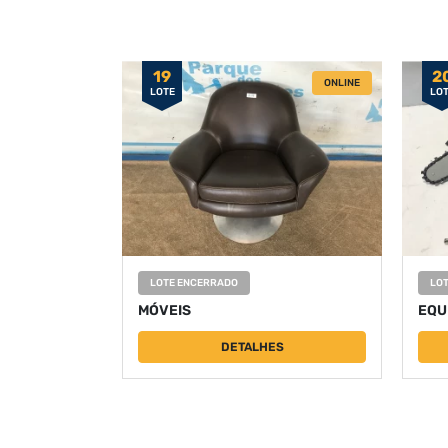
19
2
ONLINE
LOTE
LO
LOTE ENCERRADO
LO
MÓVEIS
EQU
DETALHES