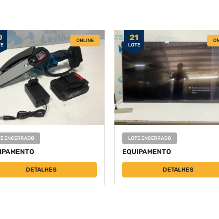
0
21
ONLINE
ON
TE
LOTE
TE ENCERRADO
LOTE ENCERRADO
IPAMENTO
EQUIPAMENTO
DETALHES
DETALHES