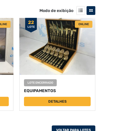
Modo de exibição
22
LINE
ONLINE
LOTE
LOTE ENCERRADO
EQUIPAMENTOS
DETALHES
VOLTAR PARA LOTES