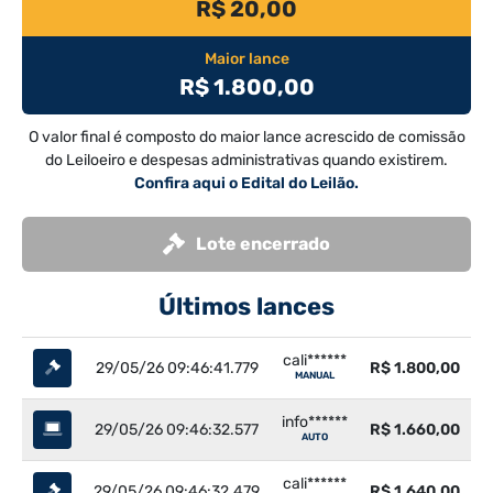
R$ 20,00
Maior lance
R$ 1.800,00
O valor final é composto do maior lance acrescido de comissão
do Leiloeiro e despesas administrativas quando existirem.
Confira aqui o Edital do Leilão.
Lote encerrado
Últimos lances
cali******
29/05/26 09:46:41.779
R$ 1.800,00
MANUAL
info******
29/05/26 09:46:32.577
R$ 1.660,00
AUTO
cali******
29/05/26 09:46:32.479
R$ 1.640,00