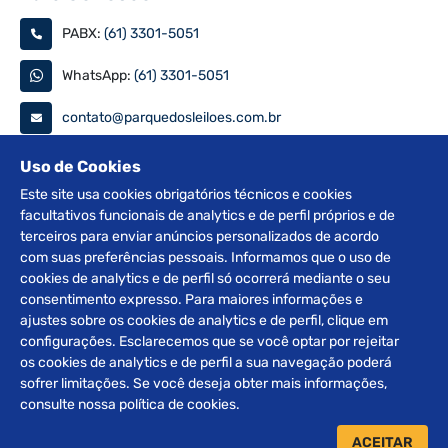
PABX:
(61) 3301-5051
WhatsApp:
(61) 3301-5051
contato@parquedosleiloes.com.br
Consulte seu documento
Uso de Cookies
Este site usa cookies obrigatórios técnicos e cookies
facultativos funcionais de analytics e de perfil próprios e de
PESQUISAR
terceiros para enviar anúncios personalizados de acordo
com suas preferências pessoais. Informamos que o uso de
Siga nas redes
cookies de analytics e de perfil só ocorrerá mediante o seu
consentimento expresso. Para maiores informações e
ajustes sobre os cookies de analytics e de perfil, clique em
configurações. Esclarecemos que se você optar por rejeitar
os cookies de analytics e de perfil a sua navegação poderá
sofrer limitações. Se você deseja obter mais informações,
2012 © Copyright Parque dos Leilões. Desenvolvido por
consulte nossa política de cookies.
BRClick.
ACEITAR