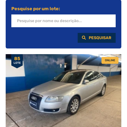
Pesquise por um lote:
PESQUISAR
85
ONLINE
LOTE