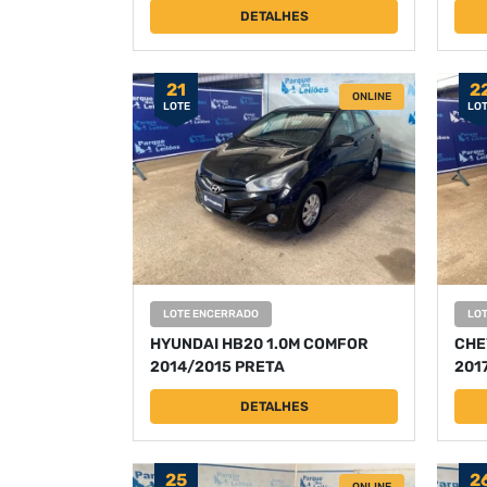
DETALHES
21
2
ONLINE
LOTE
LO
LOTE ENCERRADO
LO
HYUNDAI HB20 1.0M COMFOR
CHEV
2014/2015 PRETA
201
DETALHES
25
2