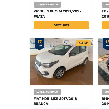
LOTE ENCERRADO
LO
VW GOL 1.0L MC4 2021/2022
TOY
PRATA
201
DETALHES
17
1
ONLINE
LOTE
LO
LOTE ENCERRADO
LO
FIAT MOBI LIKE 2017/2018
BMW
BRANCA
201