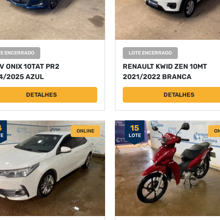
TE ENCERRADO
LOTE ENCERRADO
V ONIX 10TAT PR2
RENAULT KWID ZEN 10MT
4/2025 AZUL
2021/2022 BRANCA
DETALHES
DETALHES
4
15
ONLINE
ON
TE
LOTE