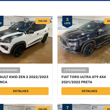
3
ONLINE
ON
TE
LOTE
TE ENCERRADO
LOTE ENCERRADO
AULT KWID ZEN 2 2022/2023
FIAT TORO ULTRA AT9 4X4
NCA
2021/2022 PRETA
DETALHES
DETALHES
7
ONLINE
ON