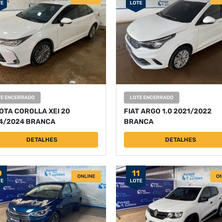
TE
LOTE
TE ENCERRADO
LOTE ENCERRADO
OTA COROLLA XEI 20
FIAT ARGO 1.0 2021/2022
4/2024 BRANCA
BRANCA
DETALHES
DETALHES
0
11
ONLINE
ON
TE
LOTE