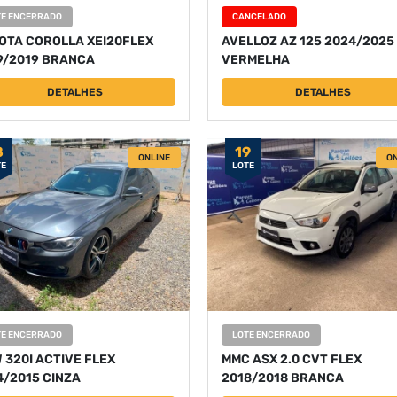
TE ENCERRADO
CANCELADO
OTA COROLLA XEI20FLEX
AVELLOZ AZ 125 2024/2025
9/2019 BRANCA
VERMELHA
DETALHES
DETALHES
8
19
ONLINE
ON
TE
LOTE
TE ENCERRADO
LOTE ENCERRADO
 320I ACTIVE FLEX
MMC ASX 2.0 CVT FLEX
4/2015 CINZA
2018/2018 BRANCA