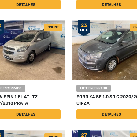
DETALHES
DETALHES
2
23
ONLINE
ON
TE
LOTE
TE ENCERRADO
LOTE ENCERRADO
 SPIN 1.8L AT LTZ
FORD KA SE 1.0 SD C 2020/2
7/2018 PRATA
CINZA
DETALHES
DETALHES
6
27