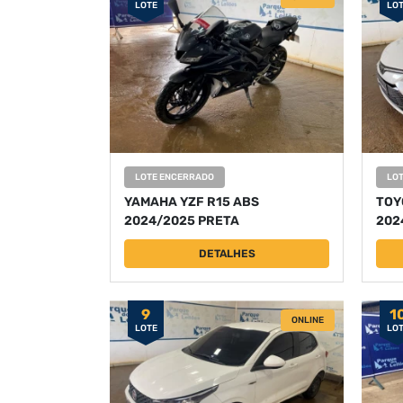
LOTE
LO
LOTE ENCERRADO
LO
YAMAHA YZF R15 ABS
TOY
2024/2025 PRETA
202
DETALHES
9
1
ONLINE
LOTE
LO