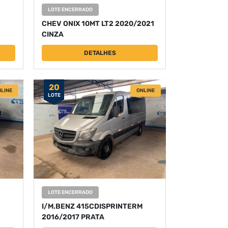
LOTE ENCERRADO
CHEV ONIX 10MT LT2 2020/2021
CINZA
DETALHES
20
LINE
ONLINE
LOTE
LOTE ENCERRADO
I/M.BENZ 415CDISPRINTERM
2016/2017 PRATA