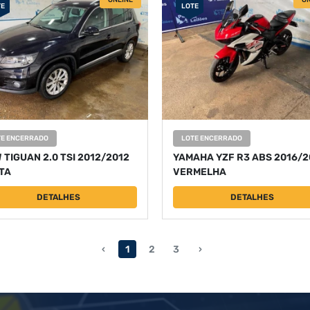
ONLINE
ON
TE
LOTE
TE ENCERRADO
LOTE ENCERRADO
 TIGUAN 2.0 TSI 2012/2012
YAMAHA YZF R3 ABS 2016/2
TA
VERMELHA
DETALHES
DETALHES
‹
1
2
3
›