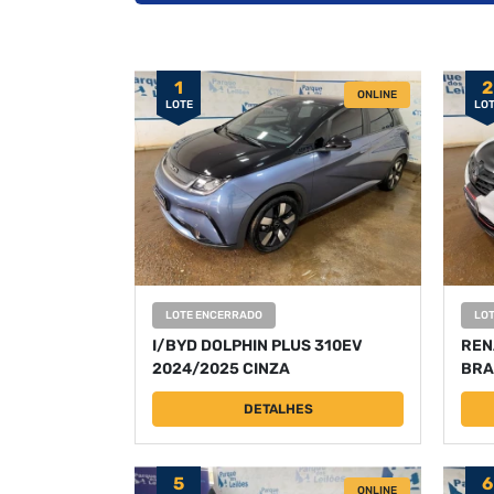
1
2
ONLINE
LOTE
LO
LOTE ENCERRADO
LO
I/BYD DOLPHIN PLUS 310EV
REN
2024/2025 CINZA
BRA
DETALHES
5
6
ONLINE