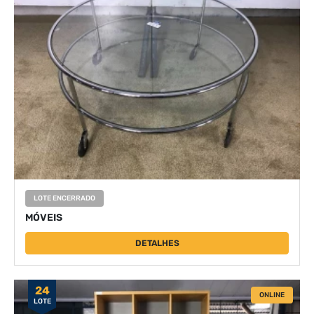
LOTE ENCERRADO
MÓVEIS
DETALHES
24
ONLINE
LOTE