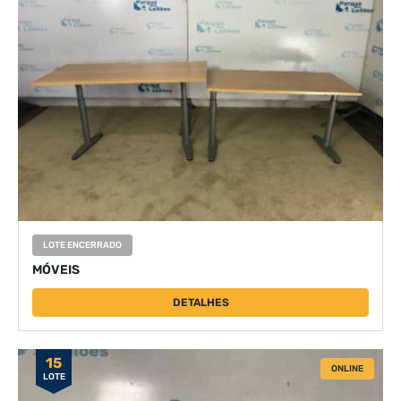
LOTE ENCERRADO
MÓVEIS
DETALHES
15
ONLINE
LOTE