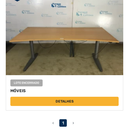
LOTE ENCERRADO
MÓVEIS
DETALHES
‹
1
›