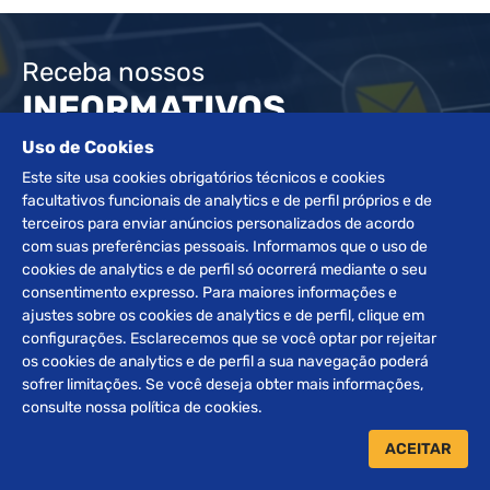
Receba nossos
INFORMATIVOS
Uso de Cookies
Este site usa cookies obrigatórios técnicos e cookies
ENVIAR
facultativos funcionais de analytics e de perfil próprios e de
terceiros para enviar anúncios personalizados de acordo
com suas preferências pessoais. Informamos que o uso de
cookies de analytics e de perfil só ocorrerá mediante o seu
consentimento expresso. Para maiores informações e
ajustes sobre os cookies de analytics e de perfil, clique em
configurações. Esclarecemos que se você optar por rejeitar
os cookies de analytics e de perfil a sua navegação poderá
sofrer limitações. Se você deseja obter mais informações,
consulte nossa política de cookies.
Desde 1972 atuando e buscando sempre a excelência no
segmento de leilões, a família Braggio orgulha-se de ser
ACEITAR
referência e uma organização de grande destaque no setor.
Somos especializados na realização de leilões de Veículos,