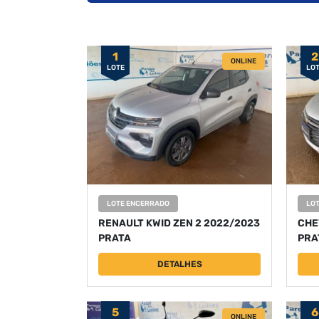
1
2
ONLINE
LOTE
LO
LOTE ENCERRADO
LO
RENAULT KWID ZEN 2 2022/2023
CHE
PRATA
PRA
DETALHES
5
6
ONLINE