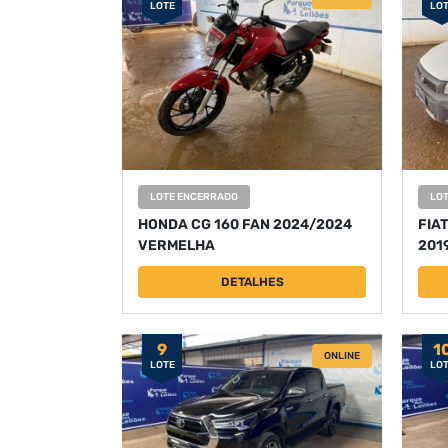
LOTE
LO
LOTE ENCERRADO
LO
HONDA CG 160 FAN 2024/2024
FIA
VERMELHA
201
DETALHES
9
1
ONLINE
LOTE
LO