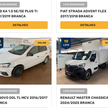
TE ENCERRADO
LOTE ENCERRADO
 KA 1.0 SE/SE PLUS TI
FIAT STRADA ADVENT FLEX
9/2019 BRANCA
2017/2018 BRANCA
DETALHES
DETALHES
8
19
ONLINE
ON
TE
LOTE
TE ENCERRADO
LOTE ENCERRADO
NOVO GOL TL MCV 2016/2017
RENAULT MASTER CHASSIC
NCA
2024/2025 BRANCA