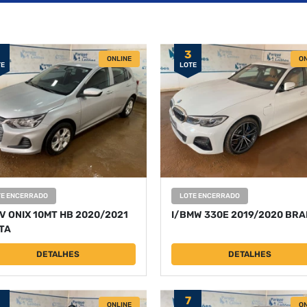
3
ONLINE
ON
TE
LOTE
TE ENCERRADO
LOTE ENCERRADO
V ONIX 10MT HB 2020/2021
I/BMW 330E 2019/2020 BR
TA
DETALHES
DETALHES
7
ONLINE
ON