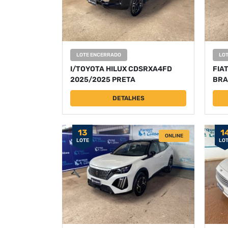
LOTE ENCERRADO
LO
I/TOYOTA HILUX CDSRXA4FD
FIA
2025/2025 PRETA
BRA
DETALHES
13
1
ONLINE
LOTE
LO