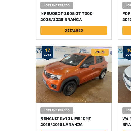
LOTE ENCERRADO
LO
I/PEUGEOT 2008 GT T200
FORD
2025/2025 BRANCA
201
DETALHES
17
1
ONLINE
LOTE
LO
LOTE ENCERRADO
LO
RENAULT KWID LIFE 10MT
VW 
2018/2018 LARANJA
BRA