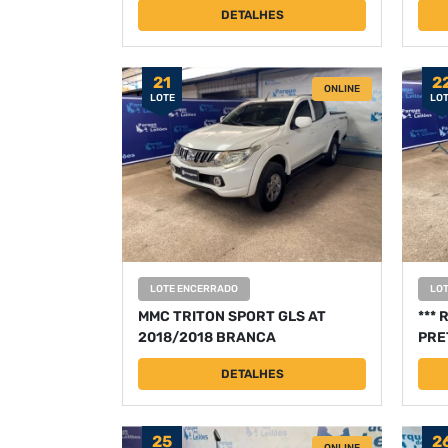
DETALHES
21
2
ONLINE
LOTE
LO
LOTE ENCERRADO
LO
MMC TRITON SPORT GLS AT
*** 
2018/2018 BRANCA
PRE
DETALHES
25
2