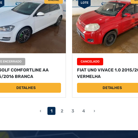
ONLINE
ON
TE
LOTE
TE ENCERRADO
CANCELADO
GOLF COMFORTLINE AA
FIAT UNO VIVACE 1.0 2015/2
5/2016 BRANCA
VERMELHA
DETALHES
DETALHES
‹
1
2
3
4
›