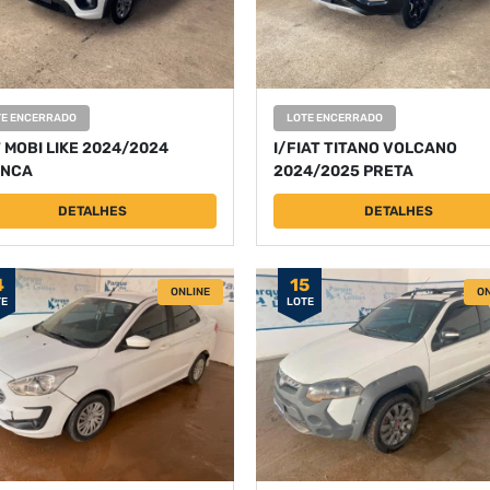
TE ENCERRADO
LOTE ENCERRADO
T MOBI LIKE 2024/2024
I/FIAT TITANO VOLCANO
NCA
2024/2025 PRETA
DETALHES
DETALHES
4
15
ONLINE
ON
TE
LOTE