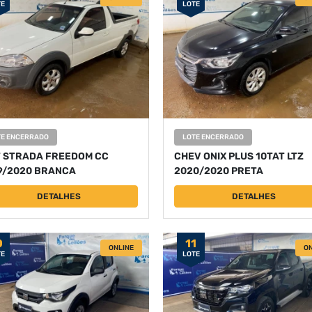
TE
LOTE
TE ENCERRADO
LOTE ENCERRADO
T STRADA FREEDOM CC
CHEV ONIX PLUS 10TAT LTZ
9/2020 BRANCA
2020/2020 PRETA
DETALHES
DETALHES
0
11
ONLINE
ON
TE
LOTE