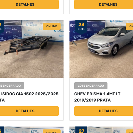
DETALHES
DETALHES
2
23
ONLINE
ON
TE
LOTE
TE ENCERRADO
LOTE ENCERRADO
R ISIDOC CIA 1502 2025/2025
CHEV PRISMA 1.4MT LT
TA
2019/2019 PRATA
DETALHES
DETALHES
6
27