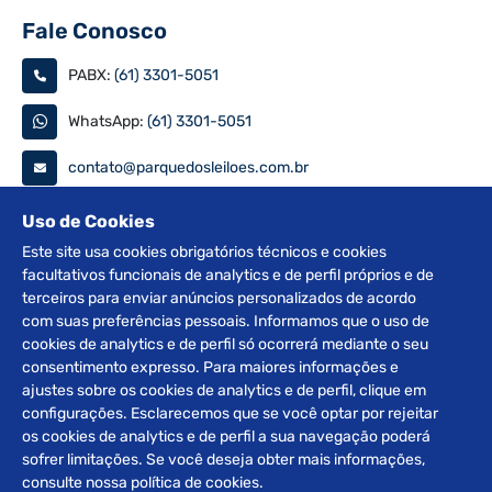
Fale Conosco
PABX:
(61) 3301-5051
WhatsApp:
(61) 3301-5051
contato@parquedosleiloes.com.br
Consulte seu documento
Uso de Cookies
Este site usa cookies obrigatórios técnicos e cookies
facultativos funcionais de analytics e de perfil próprios e de
PESQUISAR
terceiros para enviar anúncios personalizados de acordo
com suas preferências pessoais. Informamos que o uso de
Siga nas redes
cookies de analytics e de perfil só ocorrerá mediante o seu
consentimento expresso. Para maiores informações e
ajustes sobre os cookies de analytics e de perfil, clique em
configurações. Esclarecemos que se você optar por rejeitar
os cookies de analytics e de perfil a sua navegação poderá
sofrer limitações. Se você deseja obter mais informações,
2012 © Copyright Parque dos Leilões. Desenvolvido por
consulte nossa política de cookies.