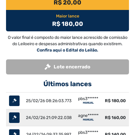
R$ 20,00
Maior lance
R$ 180,00
O valor final é composto do maior lance acrescido de comissão
do Leiloeiro e despesas administrativas quando existirem.
Confira aqui o Edital do Leilão.
Lote encerrado
Últimos lances
pbs3******
25/02/26 08:26:03.773
R$ 180,00
MANUAL
agne******
24/02/26 21:09:22.038
R$ 160,00
MANUAL
pbs3******
24/02/26 09:37:35.997
R$ 140,00