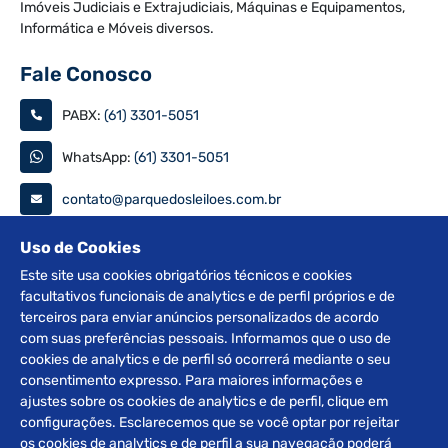
Imóveis Judiciais e Extrajudiciais, Máquinas e Equipamentos,
Informática e Móveis diversos.
Fale Conosco
PABX:
(61) 3301-5051
WhatsApp:
(61) 3301-5051
contato@parquedosleiloes.com.br
Consulte seu documento
Uso de Cookies
Este site usa cookies obrigatórios técnicos e cookies
facultativos funcionais de analytics e de perfil próprios e de
PESQUISAR
terceiros para enviar anúncios personalizados de acordo
com suas preferências pessoais. Informamos que o uso de
Siga nas redes
cookies de analytics e de perfil só ocorrerá mediante o seu
consentimento expresso. Para maiores informações e
ajustes sobre os cookies de analytics e de perfil, clique em
configurações. Esclarecemos que se você optar por rejeitar
os cookies de analytics e de perfil a sua navegação poderá