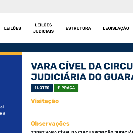
LEILÕES
LEILÕES
ESTRUTURA
LEGISLAÇÃO
JUDICIAIS
VARA CÍVEL DA CIRC
JUDICIÁRIA DO GUARÁ
1 LOTES
1ª PRAÇA
Visitação
al
.
e a
Observações
TJDFT
VARA CÍVEL DA CIRCUNSCRIÇÃO JUDICIÁ